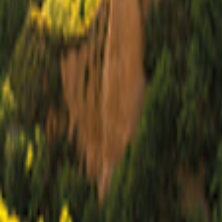
Halifax
Mapa
Filter
0
24 ofertas
para as tuas férias em Halifax