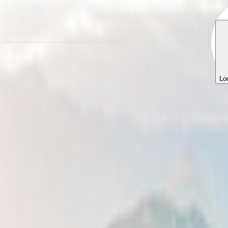
Lo
Aluguer de autocaravana