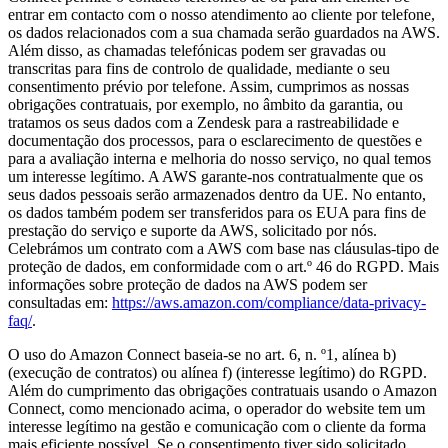
entrar em contacto com o nosso atendimento ao cliente por telefone,
os dados relacionados com a sua chamada serão guardados na AWS.
Além disso, as chamadas telefónicas podem ser gravadas ou
transcritas para fins de controlo de qualidade, mediante o seu
consentimento prévio por telefone. Assim, cumprimos as nossas
obrigações contratuais, por exemplo, no âmbito da garantia, ou
tratamos os seus dados com a Zendesk para a rastreabilidade e
documentação dos processos, para o esclarecimento de questões e
para a avaliação interna e melhoria do nosso serviço, no qual temos
um interesse legítimo. A AWS garante-nos contratualmente que os
seus dados pessoais serão armazenados dentro da UE. No entanto,
os dados também podem ser transferidos para os EUA para fins de
prestação do serviço e suporte da AWS, solicitado por nós.
Celebrámos um contrato com a AWS com base nas cláusulas-tipo de
proteção de dados, em conformidade com o art.º 46 do RGPD. Mais
informações sobre proteção de dados na AWS podem ser
consultadas em:
https://aws.amazon.com/compliance/data-privacy-
faq/
.
O uso do Amazon Connect baseia-se no art. 6, n. º1, alínea b)
(execução de contratos) ou alínea f) (interesse legítimo) do RGPD.
Além do cumprimento das obrigações contratuais usando o Amazon
Connect, como mencionado acima, o operador do website tem um
interesse legítimo na gestão e comunicação com o cliente da forma
mais eficiente possível. Se o consentimento tiver sido solicitado,