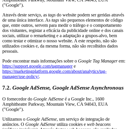
("Google").
Através deste serviço, as
tags
do website podem ser geridas através
de uma única interface. As
tags
são pequenos elementos de código
que, entre outros, servem para medir o tráfego e o comportamento
dos visitantes, registar a eficácia da publicidade online e dos canais
sociais, utilizar o remarketing e a adaptação a grupos-alvo, bem
como testar e otimizar o nosso website. A este respeito, não são
utilizados cookies e, da mesma forma, não são recolhidos dados
pessoais.
Pode encontrar mais informações sobre o
Google Tag Manager
em:
https://support.google.com/tagmanager
e
https://marketingplatform.google.com/about/analytics/tag-
manager/use-policy/
.
7.2.
Google AdSense, Google AdSense Asynchronous
O fornecedor do
Google AdSense
é a Google Inc., 1600
Amphitheatre Parkway, Mountain View, CA 94043, EUA
("Google").
Utilizamos o
Google AdSense
, um serviço de integração de
anúncios. O
Google AdSense
utiliza cookies e
web beacons