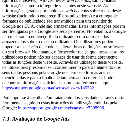
(gráficos invisíveis). Através destes
web beacons
, são avaliadas
informações como o tráfego de visitantes neste website. As
informações geradas por cookies e
web beacons
sobre o uso deste
website (incluindo o endereço IP dos utilizadores) e a entrega de
formatos de publicidade são transmitidas para um servidor do
Google nos EUA, onde são armazenadas. Estas informações podem
ser divulgadas pela Google aos seus parceiros. No entanto, a Google
não misturará o endereço IP do utilizador com outros dados
armazenados sobre o mesmo utilizador. Os utilizadores podem
impedir a instalação de cookies, alterando as definições no software
do seu browser. No entanto, o fornecedor realça que, nesse caso, os
utilizadores podem não ser capazes de usar de forma abrangente
todas as funções deste website. Através da utilização deste website,
os utilizadores prestam o seu consentimento para o tratamento dos
seus dados pessoais pela Google nos termos e formas acima
mencionadas e para a finalidade também acima referida. Pode
encontrar informações adicionais sobre esta ferramenta aqui:
https://support.google.com/adsense/answer/140382
.
Pode opor-se à recolha e/ou tratamento dos seus dados através desta
ferramenta, seguindo estas instruções de utilização emitidas pela
Google:
https://support.google.com/ads/answer/7395996
.
7.3. Avaliação de
Google Ads