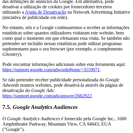
das definições de anúncios da Google. Em alternativa, pode
desativar a utilização de cookies por fornecedores terceiros
utilizando a
Ajuda de Desativação
na Network Advertising Initiative
(iniciativa de publicidade em rede).
No entanto, nós e a Google continuaremos a receber as informações
estatísticas sobre quantos utilizadores visitaram este website, bem
como qual o momento em que efetuaram essa visita. Se também não
pretender ser incluído nessas estatísticas pode utilizar programas
suplementares para o seu browser (por exemplo, o complemento
Ghostery
).
Pode encontrar informações adicionais sobre esta ferramenta aqui:
https://support.google.com/adwords#topic=3119071
.
Se não pretender receber publicidade personalizada do
Google
Adwords
noutros websites, pode desativá-la através da página de
desativação do
Google Ads
:
https://support.google.com/ads/answer/2662922
.
7.5.
Google Analytics Audiences
O
Google Analytics Audiences
é fornecido pela Google Inc., 1600
Amphitheatre Parkway, Mountain View, CA 94043, EUA
("Google").